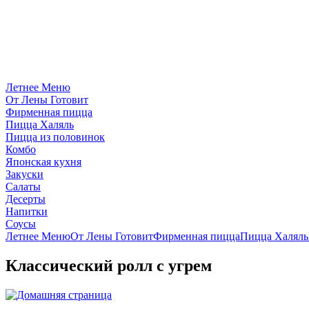
Летнее Меню
От Лены Готовит
Фирменная пицца
Пицца Халяль
Пицца из половинок
Комбо
Японская кухня
Закуски
Салаты
Десерты
Напитки
Соусы
Летнее Меню
От Лены Готовит
Фирменная пицца
Пицца Халяль
Классический ролл с угрем