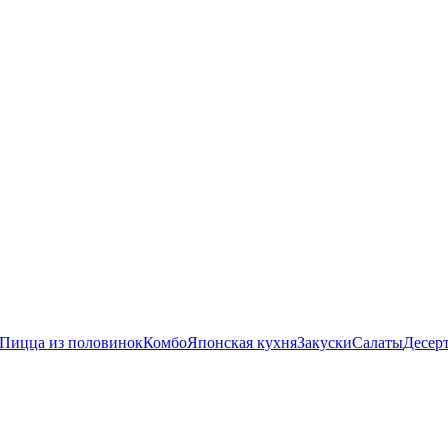
Пицца из половинок
Комбо
Японская кухня
Закуски
Салаты
Десер