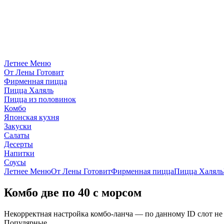
Летнее Меню
От Лены Готовит
Фирменная пицца
Пицца Халяль
Пицца из половинок
Комбо
Японская кухня
Закуски
Салаты
Десерты
Напитки
Соусы
Летнее Меню
От Лены Готовит
Фирменная пицца
Пицца Халяль
Комбо две по 40 с морсом
Некорректная настройка комбо-ланча — по данному ID слот не
Популярные