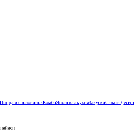
Пицца из половинок
Комбо
Японская кухня
Закуски
Салаты
Десер
 найден