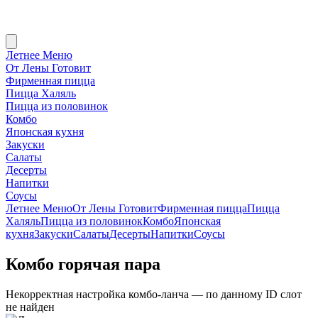
Летнее Меню
От Лены Готовит
Фирменная пицца
Пицца Халяль
Пицца из половинок
Комбо
Японская кухня
Закуски
Салаты
Десерты
Напитки
Соусы
Летнее Меню
От Лены Готовит
Фирменная пицца
Пицца
Халяль
Пицца из половинок
Комбо
Японская
кухня
Закуски
Салаты
Десерты
Напитки
Соусы
Комбо горячая пара
Некорректная настройка комбо-ланча — по данному ID слот
не найден