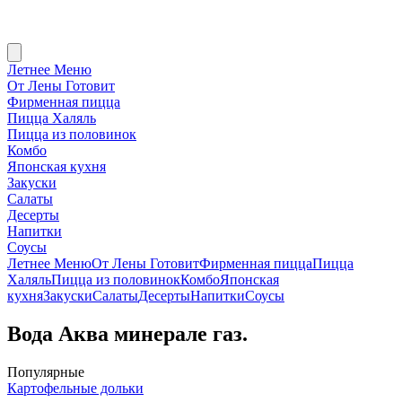
Летнее Меню
От Лены Готовит
Фирменная пицца
Пицца Халяль
Пицца из половинок
Комбо
Японская кухня
Закуски
Салаты
Десерты
Напитки
Соусы
Летнее Меню
От Лены Готовит
Фирменная пицца
Пицца
Халяль
Пицца из половинок
Комбо
Японская
кухня
Закуски
Салаты
Десерты
Напитки
Соусы
Вода Аква минерале газ.
Популярные
Картофельные дольки