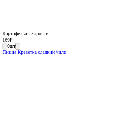
Картофельные дольки
169
₽
0
шт
Пицца Креветка сладкий чили